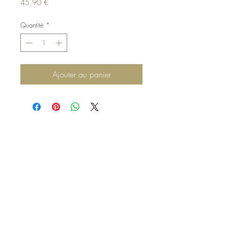
Prix
45,90 €
Quantité
*
Ajouter au panier
Haut de page
Mentions légales
Politique en matière de cookies