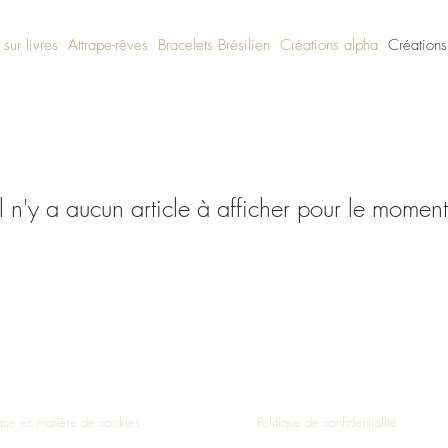
 sur livres
Attrape-rêves
Bracelets Brésilien
Créations alpha
Créations
Il n'y a aucun article à afficher pour le moment
Haut de page
ique en matière de cookies
Politique de confidentialité