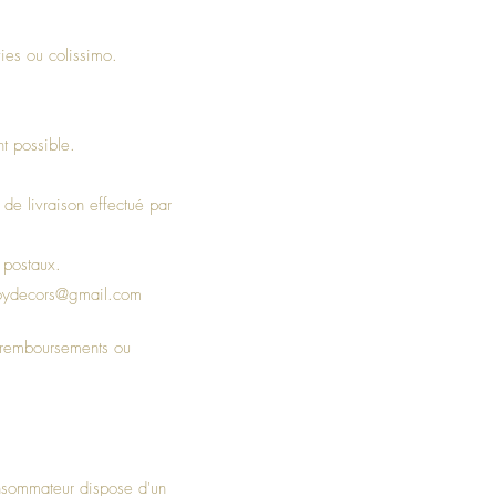
vies ou colissimo.
nt possible.
 de livraison effectué par
s postaux.
oydecors@gmail.com
s remboursements ou
onsommateur dispose d'un