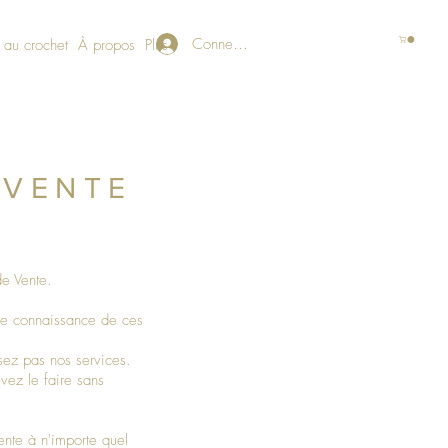
Connexion
 au crochet
À propos
Plus
 VENTE
 de Vente.
dre connaissance de ces
isez pas nos services.
vez le faire sans
ente à n'importe quel