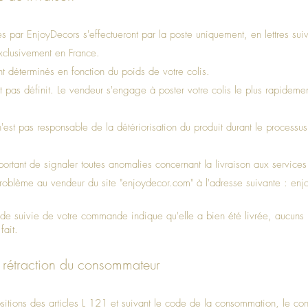
s par EnjoyDecors s'effectueront par la poste uniquement, en lettres sui
 exclusivement en France.
ont déterminés en fonction du poids de votre colis.
st pas définit. Le vendeur s'engage à poster votre colis le plus rapideme
'est pas responsable de la détériorisation du produit durant le processus
portant de signaler toutes anomalies concernant la livraison aux service
roblème au vendeur du site "enjoydecor.com" à l'adresse suivante :
enj
 de suivie de votre commande indique qu'elle a bien été livrée, aucun
fait.
 rétraction du consommateur
itions des articles L 121 et suivant le code de la consommation, le c