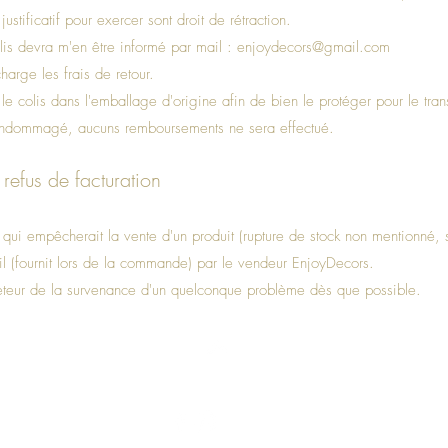
ustificatif pour exercer sont droit de rétraction.
is devra m'en être informé par mail :
enjoydecors@gmail.com
harge les frais de retour.
le colis dans l'emballage d'origine afin de bien le protéger pour le tran
e endommagé, aucuns remboursements ne sera effectué.
 refus de facturation
qui empêcherait la vente d'un produit (rupture de stock non mentionné, 
il (fournit lors de la commande) par le vendeur EnjoyDecors.
heteur de la survenance d'un quelconque problème dès que possible.
Haut de page