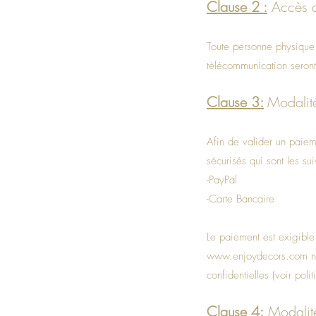
Clause 2 :
Accès a
Toute personne physique e
télécommunication seront 
Clause 3:
Modalité
Afin de valider un paiem
sécurisés qui sont les su
-PayPal
-Carte Bancaire
Le paiement est exigib
www.enjoydecors.com
n
confidentielles (voir poli
Clause 4:
Modalité