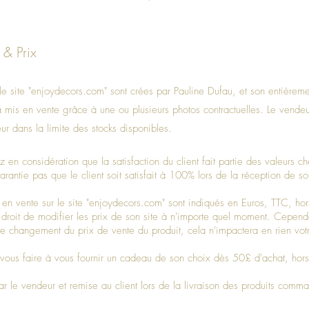
 & Prix
r le site "enjoydecors.com" sont crées par Pauline Dufau, et son entièrem
ra mis en vente grâce à une ou plusieurs photos contractuelles. Le vende
r dans la limite des stocks disponibles.
 en considération que la satisfaction du client fait partie des valeurs 
rantie pas que le client soit satisfait à 100% lors de la réception de so
 en vente sur le site "enjoydecors.com" sont indiqués en Euros, TTC, hors
 droit de modifier les prix de son site à n'importe quel moment. Cepend
 changement du prix de vente du produit, cela n'impactera en rien vot
ous faire à vous fournir un cadeau de son choix dès 50£ d'achat, hors f
par le vendeur et remise au client lors de la livraison des produits com