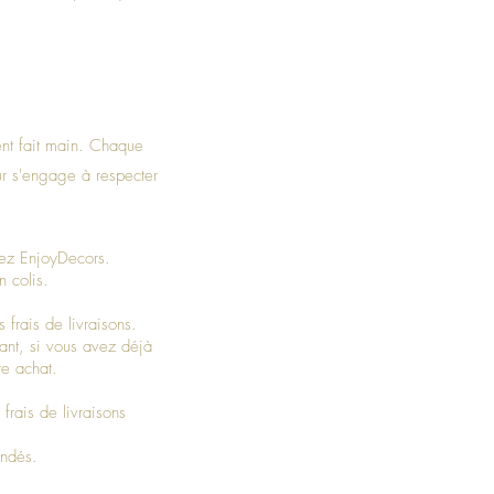
ent fait main. Chaque
ur s'engage à respecter
chez EnjoyDecors.
n colis.
 frais de livraisons.
ant, si vous avez déjà
re achat.
rais de livraisons
mandés.