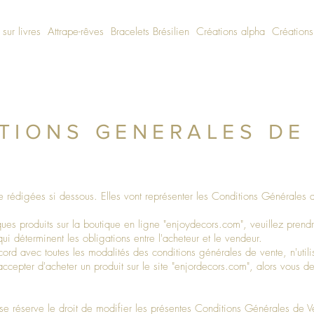
 sur livres
Attrape-rêves
Bracelets Brésilien
Créations alpha
Créations
TIONS GENERALES DE
tre rédigées si dessous. Elles vont représenter les Conditions Générales
ues produits sur la boutique en ligne "enjoydecors.com", veuillez pren
 qui déterminent les obligations entre l'acheteur et le vendeur.
cord avec toutes les modalités des conditions générales de vente, n'util
ccepter d'acheter un produit sur le site "enjordecors.com", alors vous de
e réserve le droit de modifier les présentes Conditions Générales de V