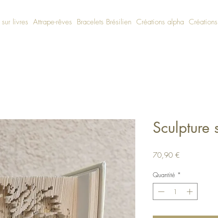
 sur livres
Attrape-rêves
Bracelets Brésilien
Créations alpha
Créations
Sculpture 
Prix
70,90 €
Quantité
*