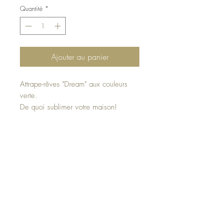
Quantité
*
Ajouter au panier
Attrape-rêves "Dream" aux couleurs
verte.
De quoi sublimer votre maison!
Dimension du cercle : 35cm de
diamètre.
Haut de page