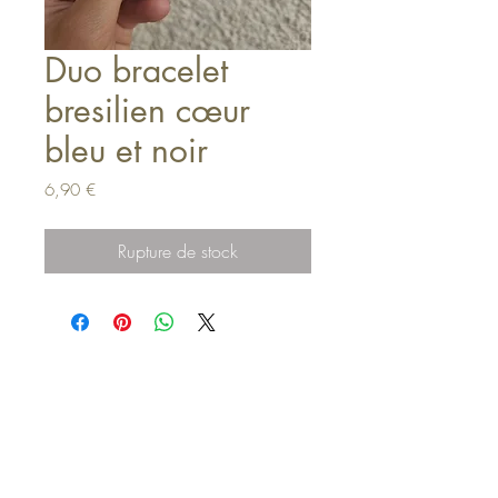
Duo bracelet
bresilien cœur
bleu et noir
Prix
6,90 €
Rupture de stock
Haut de page