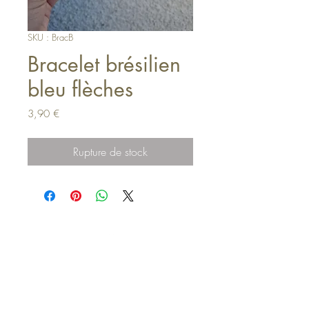
SKU : BracB
Bracelet brésilien
bleu flèches
Prix
3,90 €
Rupture de stock
Haut de page